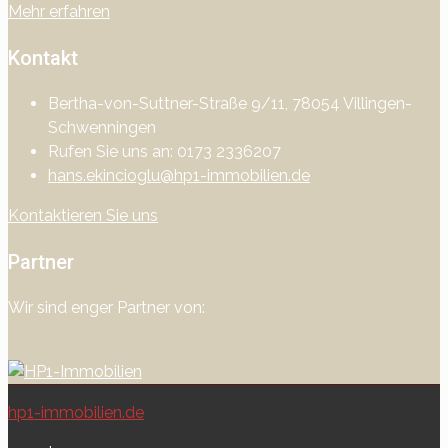
Mehr erfahren
Kontakt
Bertha-von-Suttner-Straße 9/11, 78054 Villingen-
Schwenningen
Rufen Sie uns an: 0173 2336207
hans.ekincioglu@hp1-immobilien.de
Kontaktieren Sie uns
Partner
Wir sind enger Partner von:
hp1-immobilien.de