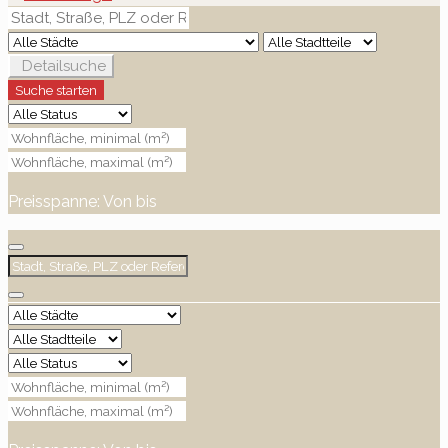
Detailsuche
Suche starten
Preisspanne:
Von
bis