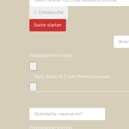
Detailsuche
Suche starten
Preisspanne:
Von
bis
Preisspanne:
Von
bis