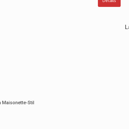
Details
L
 Maisonette-Stil