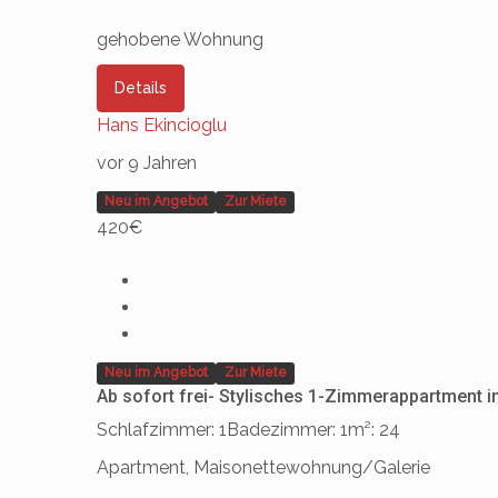
gehobene Wohnung
Details
Hans Ekincioglu
vor 9 Jahren
Neu im Angebot
Zur Miete
420€
Neu im Angebot
Zur Miete
Ab sofort frei- Stylisches 1-Zimmerappartment in
Schlafzimmer: 1
Badezimmer: 1
m²: 24
Apartment, Maisonettewohnung/Galerie