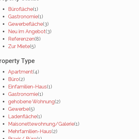
Bürofläche
(1)
Gastronomie
(1)
Gewerbefläche
(3)
Neu im Angebot
(3)
Referenzen
(8)
Zur Miete
(5)
roperty Type
Apartment
(4)
Büro
(2)
Einfamilien-Haus
(1)
Gastronomie
(1)
gehobene Wohnung
(2)
Gewerbe
(5)
Ladenfläche
(1)
Maisonettewohnung/Galerie
(1)
Mehrfamilien-Haus
(2)
Praxis/ Büro
(1)