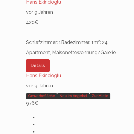
Hans Ekincioglu
vor 9 Jahren
420€
Schlafzimmer: 1
Badezimmer: 1
m²: 24
Apartment, Maisonettewohnung/Galerie
Details
Hans Ekincioglu
vor 9 Jahren
Gewerbefläche
Neu im Angebot
Zur Miete
976€