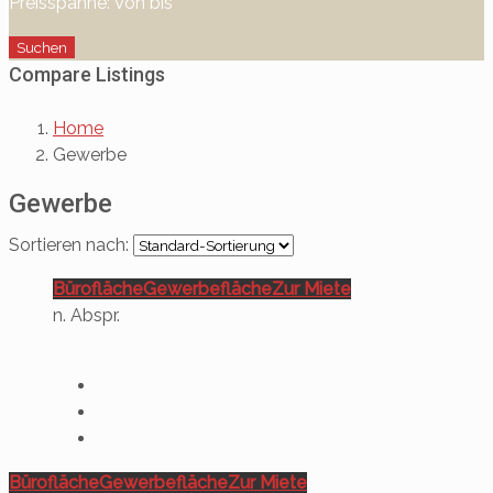
Preisspanne:
Von
bis
Suchen
Compare Listings
Home
Gewerbe
Gewerbe
Sortieren nach:
Bürofläche
Gewerbefläche
Zur Miete
n. Abspr.
Bürofläche
Gewerbefläche
Zur Miete