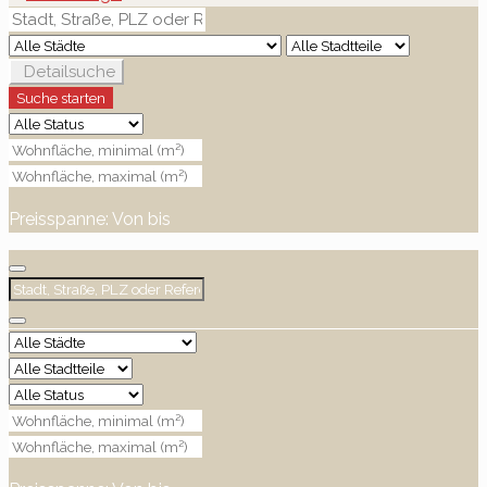
Detailsuche
Suche starten
Preisspanne:
Von
bis