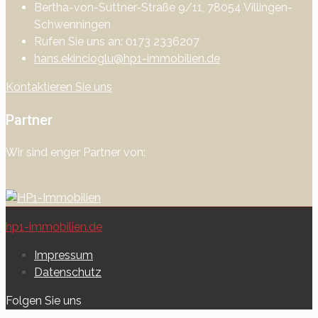
Bertha-von-Suttner-Straße 9/11, 78054 Villingen-
Schwenningen
Rufen Sie uns an: 0173 2336207
hans.ekincioglu@hp1-immobilien.de
Kontaktieren Sie uns
Partner
Wir sind enger Partner von:
hp1-immobilien.de
Impressum
Datenschutz
Folgen Sie uns