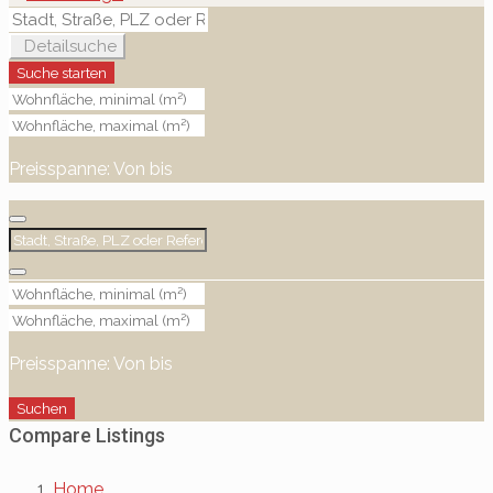
Detailsuche
Suche starten
Preisspanne:
Von
bis
Preisspanne:
Von
bis
Suchen
Compare Listings
Home