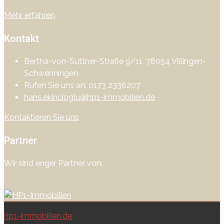
Mehr erfahren
Kontakt
Bertha-von-Suttner-Straße 9/11, 78054 Villingen-
Schwenningen
Rufen Sie uns an: 0173 2336207
hans.ekincioglu@hp1-immobilien.de
Kontaktieren Sie uns
Partner
Wir sind enger Partner von:
hp1-immobilien.de