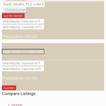
Detailsuche
Suche starten
Preisspanne:
Von
bis
Preisspanne:
Von
bis
Suchen
Compare Listings
Home