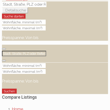
Detailsuche
Suche starten
Preisspanne:
Von
bis
Preisspanne:
Von
bis
Suchen
Compare Listings
Home